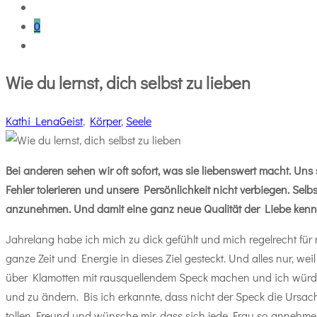
0
Wie du lernst, dich selbst zu lieben
Kathi Lena
Geist
,
Körper
,
Seele
Bei anderen sehen wir oft sofort, was sie liebenswert macht. Uns s
Fehler tolerieren und unsere Persönlichkeit nicht verbiegen. Selbs
anzunehmen. Und damit eine ganz neue Qualität der Liebe kenne
Jahrelang habe ich mich zu dick gefühlt und mich regelrecht f
ganze Zeit und Energie in dieses Ziel gesteckt. Und alles nur, we
über Klamotten mit rausquellendem Speck machen und ich würde 
und zu ändern. Bis ich erkannte, dass nicht der Speck die Ursach
tollen Freund und wünsche mir, dass sich jede Frau so annehmen