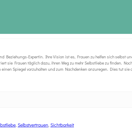
n und Beziehungs-Expertin. Ihre Vision ist es, Frauen zu helfen sich selbs
riert sie Frauen täglich dazu, ihren Weg zu mehr Selbstliebe zu finden. No
n einen Spiegel vorzuhalten und zum Nachdenken anzuregen. Dies tut sie a
lbstliebe
,
Selbstvertrauen
,
Sichtbarkeit