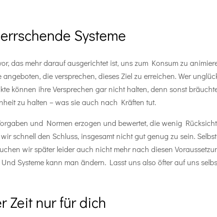
e herrschende Systeme
or, das mehr darauf ausgerichtet ist, uns zum Konsum zu animieren
angeboten, die versprechen, dieses Ziel zu erreichen. Wer unglück
kte können ihre Versprechen gar nicht halten, denn sonst bräuchte 
enheit zu halten – was sie auch nach Kräften tut.
n Vorgaben und Normen erzogen und bewertet, die wenig Rücksich
n wir schnell den Schluss, insgesamt nicht gut genug zu sein. Sel
suchen wir später leider auch nicht mehr nach diesen Voraussetzun
e. Und Systeme kann man ändern. Lasst uns also öfter auf uns selb
r Zeit nur für dich