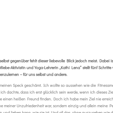
elbst gegenüber fehlt dieser liebevolle Blick jedoch meist. Dabei i
tliebe-Aktivistin und Yoga-Lehrerin „Kathi Lena“ stellt fünf Schritt
nzulernen – für uns selbst und andere.
ür meinen Speck geschämt. Ich wollte so aussehen wie die Fitness
il ich dachte, dass ich erst glücklich sein werde, wenn ich dieses 
einen heißen Freund finden. Doch ich habe mein Ziel nie erreich
e meiner Unzufriedenheit war, sondern einzig und allein meine Per
 und lieben kann, wie sie ist. Und all das, ohne auszusehen wie d