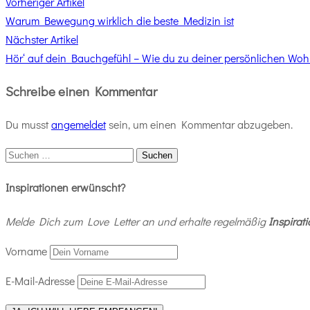
Vorheriger
Beitragsnavigation
Vorheriger Artikel
Artikel
Warum Bewegung wirklich die beste Medizin ist
Nächster
Nächster Artikel
Artikel
Hör‘ auf dein Bauchgefühl – Wie du zu deiner persönlichen Wohl
Schreibe einen Kommentar
Du musst
angemeldet
sein, um einen Kommentar abzugeben.
Suchen
nach:
Inspirationen erwünscht?
Melde Dich zum Love Letter an und erhalte regelmäßig
Inspirat
Vorname
E-Mail-Adresse