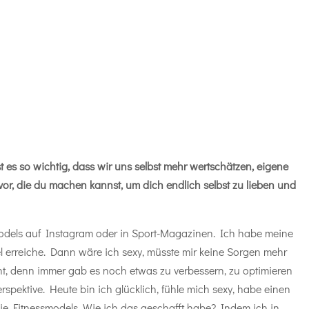
st es so wichtig, dass wir uns selbst mehr wertschätzen, eigene
e vor, die du machen kannst, um dich endlich selbst zu lieben und
models auf Instagram oder in Sport-Magazinen. Ich habe meine
Ziel erreiche. Dann wäre ich sexy, müsste mir keine Sorgen mehr
t, denn immer gab es noch etwas zu verbessern, zu optimieren
spektive. Heute bin ich glücklich, fühle mich sexy, habe einen
ie Fitnessmodels. Wie ich das geschafft habe? Indem ich in