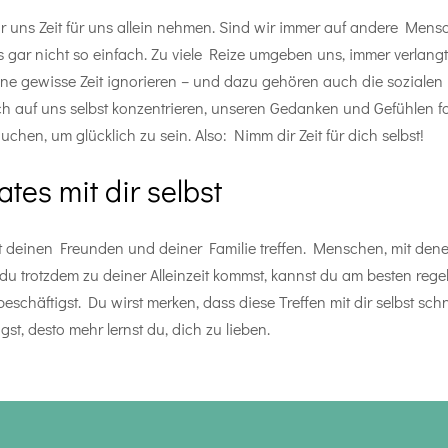
ir uns Zeit für uns allein nehmen. Sind wir immer auf andere Mens
dings gar nicht so einfach. Zu viele Reize umgeben uns, immer verl
eine gewisse Zeit ignorieren – und dazu gehören auch die sozialen
 auf uns selbst konzentrieren, unseren Gedanken und Gefühlen fo
chen, um glücklich zu sein. Also: Nimm dir Zeit für dich selbst!
ates mit dir selbst
r mit deinen Freunden und deiner Familie treffen. Menschen, mit d
 du trotzdem zu deiner Alleinzeit kommst, kannst du am besten rege
häftigst. Du wirst merken, dass diese Treffen mit dir selbst sch
t, desto mehr lernst du, dich zu lieben.