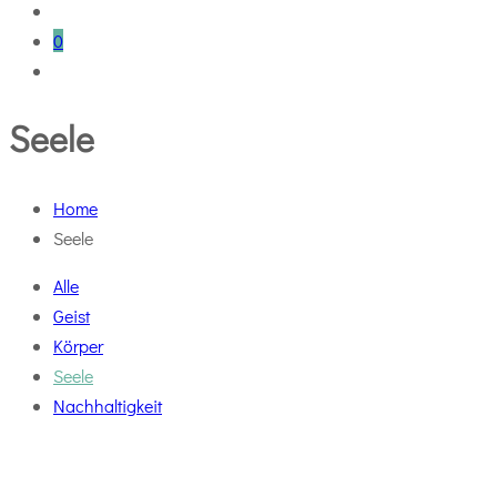
0
Seele
Home
Seele
Alle
Geist
Körper
Seele
Nachhaltigkeit