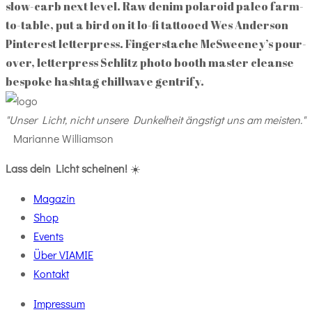
slow-carb next level. Raw denim polaroid paleo farm-
to-table, put a bird on it lo-fi tattooed Wes Anderson
Pinterest letterpress. Fingerstache McSweeney’s pour-
over, letterpress Schlitz photo booth master cleanse
bespoke hashtag chillwave gentrify.
"Unser Licht, nicht unsere Dunkelheit ängstigt uns am meisten."
Marianne Williamson
Lass dein Licht scheinen!
☀️
Magazin
Shop
Events
Über VIAMIE
Kontakt
Impressum